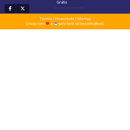
Grátis
Termos
|
Privacidade
|
Sitemap
Criado com
e
pelo time do EncontraBrasil