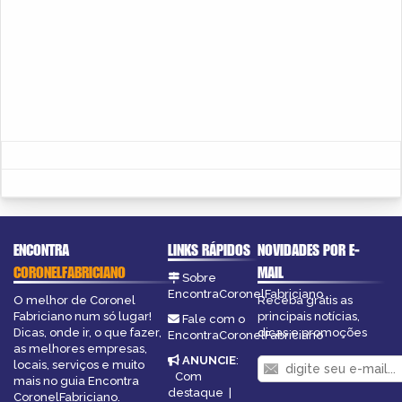
ENCONTRA
LINKS RÁPIDOS
NOVIDADES POR E-
CORONELFABRICIANO
MAIL
Sobre
EncontraCoronelFabriciano
O melhor de Coronel
Receba grátis as
Fabriciano num só lugar!
principais notícias,
Fale com o
Dicas, onde ir, o que fazer,
dicas e promoções
EncontraCoronelFabriciano
as melhores empresas,
ANUNCIE
:
locais, serviços e muito
Com
mais no guia Encontra
destaque
|
CoronelFabriciano.