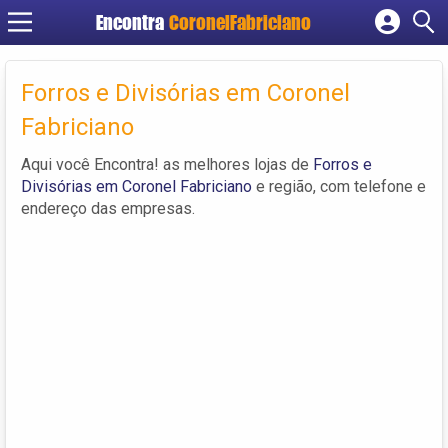
Encontra
CoronelFabriciano
Cadastrar empresa
Fazer login
Forros e Divisórias em Coronel
Criar conta
Fabriciano
Aqui você Encontra! as melhores lojas de
Forros e
Divisórias em Coronel Fabriciano
e região, com telefone e
endereço das empresas.