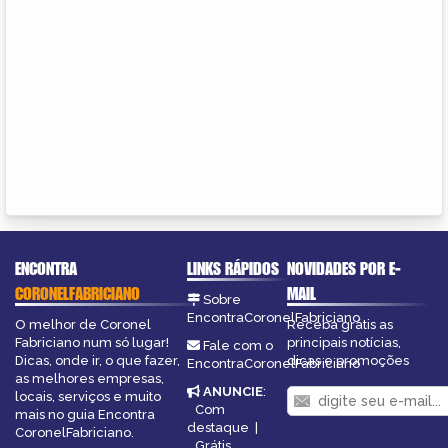
ENCONTRA
LINKS RÁPIDOS
NOVIDADES POR E-
CORONELFABRICIANO
MAIL
Sobre
EncontraCoronelFabriciano
O melhor de Coronel
Receba grátis as
Fabriciano num só lugar!
principais notícias,
Fale com o
Dicas, onde ir, o que fazer,
dicas e promoções
EncontraCoronelFabriciano
as melhores empresas,
ANUNCIE
:
locais, serviços e muito
Com
mais no guia Encontra
destaque
|
CoronelFabriciano.
Grátis