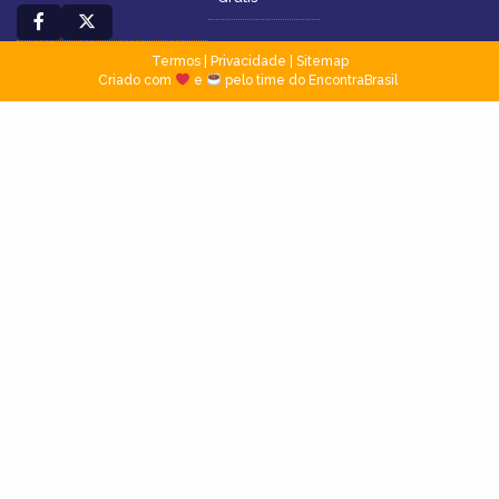
Termos
|
Privacidade
|
Sitemap
Criado com
e
pelo time do EncontraBrasil