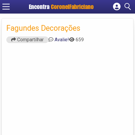
Encontra
CoronelFabriciano
Cadastrar empresa
Fazer login
Fagundes Decorações
Criar conta
Compartilhar
Avalie!
659