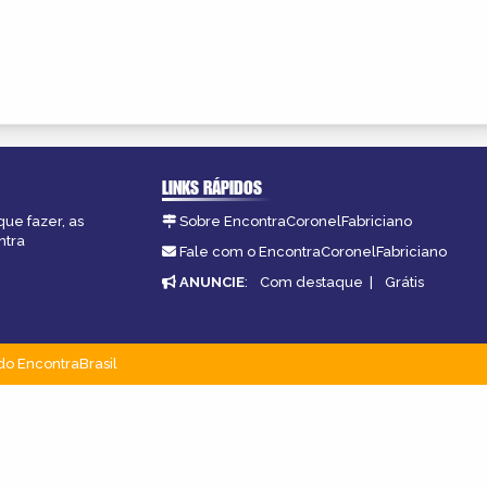
LINKS RÁPIDOS
que fazer, as
Sobre EncontraCoronelFabriciano
ntra
Fale com o EncontraCoronelFabriciano
ANUNCIE
:
Com destaque
|
Grátis
do EncontraBrasil