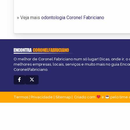
» Veja mais
odontologia Coronel Fabriciano
ENCONTRA
CORONELFABRICIANO
O melhor de Coronel Fabriciano num só lugar! Dicas, onde ir, o 
melhores empresas, locais, serviços e muito mais no guia Enco
CoronelFabriciano.
Termos
|
Privacidade
|
Sitemap
Criado com
e
pelo time 