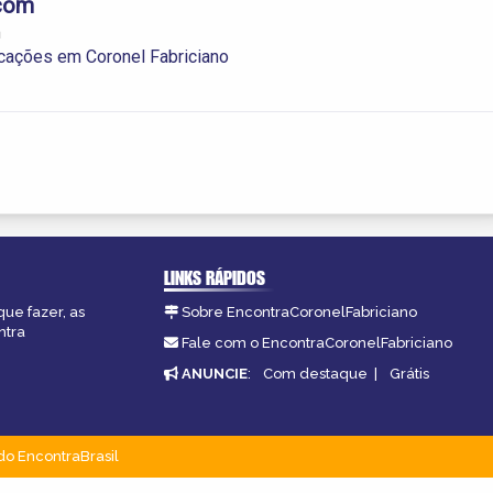
com
m
cações em Coronel Fabriciano
LINKS RÁPIDOS
que fazer, as
Sobre EncontraCoronelFabriciano
ntra
Fale com o EncontraCoronelFabriciano
ANUNCIE
:
Com destaque
|
Grátis
do EncontraBrasil