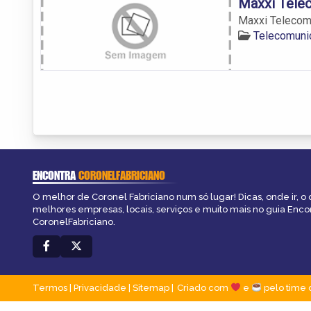
Maxxi Tele
Maxxi Teleco
Telecomuni
ENCONTRA
CORONELFABRICIANO
O melhor de Coronel Fabriciano num só lugar! Dicas, onde ir, o 
melhores empresas, locais, serviços e muito mais no guia Enco
CoronelFabriciano.
Termos
|
Privacidade
|
Sitemap
Criado com
e
pelo time 