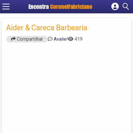
Encontra
CoronelFabriciano
Cadastrar empresa
Fazer login
Aider & Careca Barbearia
Criar conta
Compartilhar
Avalie!
419