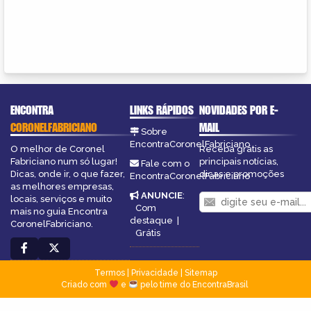
ENCONTRA
LINKS RÁPIDOS
NOVIDADES POR E-
CORONELFABRICIANO
MAIL
Sobre
EncontraCoronelFabriciano
O melhor de Coronel
Receba grátis as
Fabriciano num só lugar!
principais notícias,
Fale com o
Dicas, onde ir, o que fazer,
dicas e promoções
EncontraCoronelFabriciano
as melhores empresas,
ANUNCIE
:
locais, serviços e muito
Com
mais no guia Encontra
destaque
|
CoronelFabriciano.
Grátis
Termos
|
Privacidade
|
Sitemap
Criado com
e
pelo time do EncontraBrasil