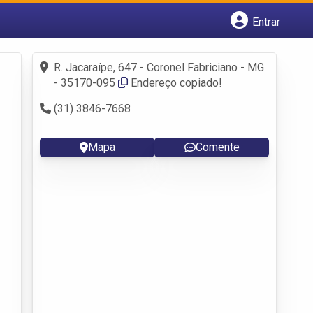
Entrar
Cadastrar empresa
Fazer login
R. Jacaraípe, 647 - Coronel Fabriciano - MG
Criar conta
- 35170-095
Endereço copiado!
(31) 3846-7668
Mapa
Comente