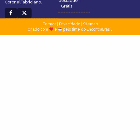
destaque
|
CoronelFabriciano.
Grátis
Termos
|
Privacidade
|
Sitemap
Criado com
e
pelo time do EncontraBrasil