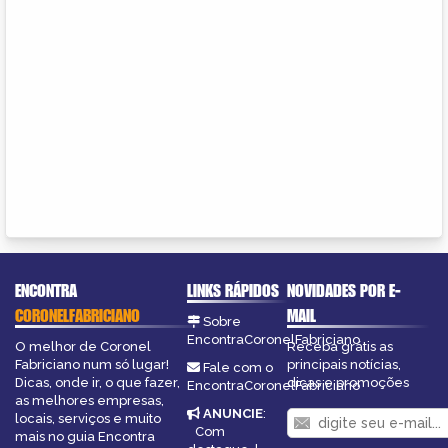
ENCONTRA
LINKS RÁPIDOS
NOVIDADES POR E-
CORONELFABRICIANO
MAIL
Sobre
EncontraCoronelFabriciano
O melhor de Coronel
Receba grátis as
Fabriciano num só lugar!
principais notícias,
Fale com o
Dicas, onde ir, o que fazer,
dicas e promoções
EncontraCoronelFabriciano
as melhores empresas,
ANUNCIE
:
locais, serviços e muito
Com
mais no guia Encontra