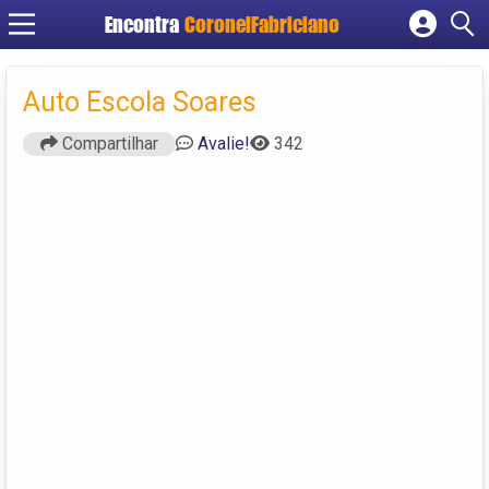
Encontra
CoronelFabriciano
Cadastrar empresa
Fazer login
Auto Escola Soares
Criar conta
Compartilhar
Avalie!
342