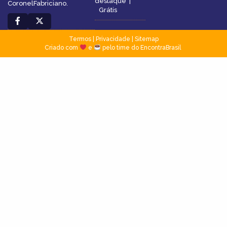
destaque
|
CoronelFabriciano.
Grátis
Termos
|
Privacidade
|
Sitemap
Criado com
e
pelo time do EncontraBrasil