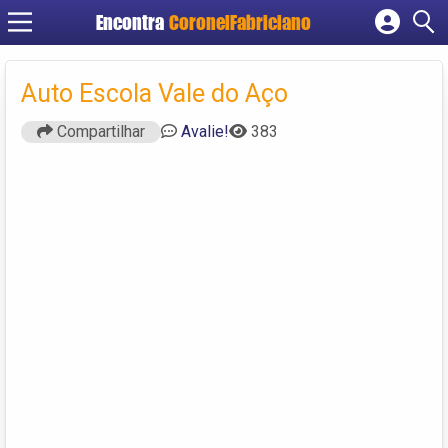
Encontra
CoronelFabriciano
Cadastrar empresa
Fazer login
Auto Escola Vale do Aço
Criar conta
Compartilhar
Avalie!
383