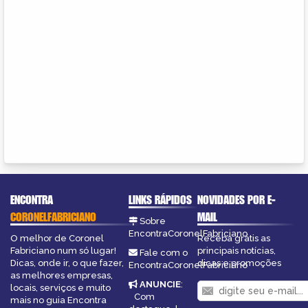
ENCONTRA
LINKS RÁPIDOS
NOVIDADES POR E-
CORONELFABRICIANO
MAIL
Sobre
EncontraCoronelFabriciano
O melhor de Coronel
Receba grátis as
Fabriciano num só lugar!
principais notícias,
Fale com o
Dicas, onde ir, o que fazer,
dicas e promoções
EncontraCoronelFabriciano
as melhores empresas,
ANUNCIE
:
locais, serviços e muito
Com
mais no guia Encontra