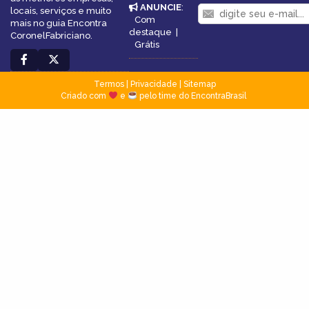
ANUNCIE
:
locais, serviços e muito
Com
mais no guia Encontra
destaque
|
CoronelFabriciano.
Grátis
Termos
|
Privacidade
|
Sitemap
Criado com
e
pelo time do EncontraBrasil