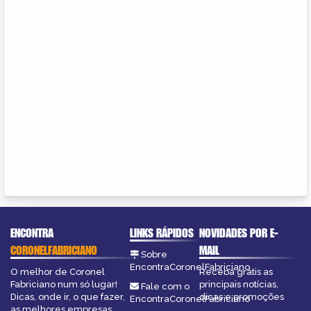
ENCONTRA
LINKS RÁPIDOS
NOVIDADES POR E-
CORONELFABRICIANO
MAIL
Sobre
EncontraCoronelFabriciano
O melhor de Coronel
Receba grátis as
Fabriciano num só lugar!
principais notícias,
Fale com o
Dicas, onde ir, o que fazer,
dicas e promoções
EncontraCoronelFabriciano
as melhores empresas,