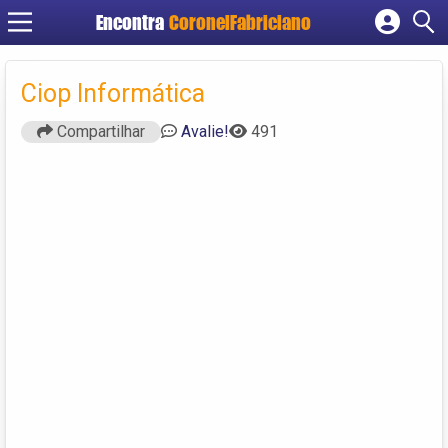
Encontra
CoronelFabriciano
Cadastrar empresa
Fazer login
Ciop Informática
Criar conta
Compartilhar
Avalie!
491