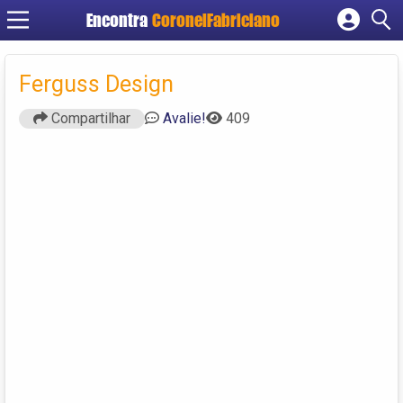
Encontra
CoronelFabriciano
Cadastrar empresa
Fazer login
Ferguss Design‎
Criar conta
Compartilhar
Avalie!
409