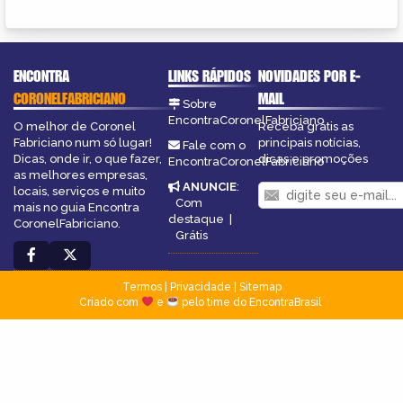
ENCONTRA
LINKS RÁPIDOS
NOVIDADES POR E-
CORONELFABRICIANO
MAIL
Sobre
EncontraCoronelFabriciano
O melhor de Coronel
Receba grátis as
Fabriciano num só lugar!
principais notícias,
Fale com o
Dicas, onde ir, o que fazer,
dicas e promoções
EncontraCoronelFabriciano
as melhores empresas,
ANUNCIE
:
locais, serviços e muito
Com
mais no guia Encontra
destaque
|
CoronelFabriciano.
Grátis
Termos
|
Privacidade
|
Sitemap
Criado com
e
pelo time do EncontraBrasil