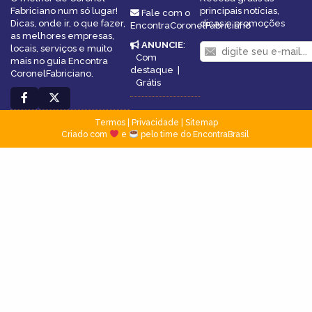
Fabriciano num só lugar!
principais notícias,
Fale com o
Dicas, onde ir, o que fazer,
dicas e promoções
EncontraCoronelFabriciano
as melhores empresas,
ANUNCIE
:
locais, serviços e muito
Com
mais no guia Encontra
destaque
|
CoronelFabriciano.
Grátis
Termos
|
Privacidade
|
Sitemap
Criado com
e
pelo time do EncontraBrasil