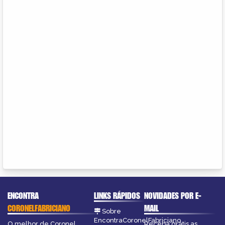
ENCONTRA
LINKS RÁPIDOS
NOVIDADES POR E-
CORONELFABRICIANO
MAIL
Sobre
EncontraCoronelFabriciano
O melhor de Coronel
Receba grátis as