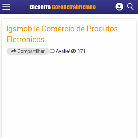
Encontra
CoronelFabriciano
Cadastrar empresa
Fazer login
Igsmobile Comércio de Produtos
Criar conta
Eletrônicos
Compartilhar
Avalie!
371