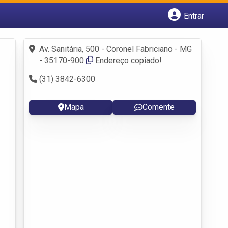
Entrar
Cadastrar empresa
Fazer login
Av. Sanitária, 500 - Coronel Fabriciano - MG
Criar conta
- 35170-900‎
Endereço copiado!
(31) 3842-6300
Mapa
Comente