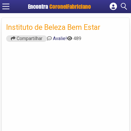
Encontra
CoronelFabriciano
Cadastrar empresa
Fazer login
Instituto de Beleza Bem Estar
Criar conta
Compartilhar
Avalie!
489