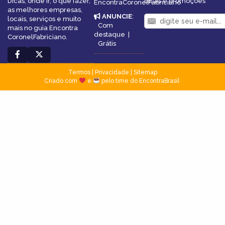
Dicas, onde ir, o que fazer,
dicas e promoções
EncontraCoronelFabriciano
as melhores empresas,
ANUNCIE
:
locais, serviços e muito
Com
mais no guia Encontra
destaque
|
CoronelFabriciano.
Grátis
Termos
|
Privacidade
|
Sitemap
Criado com
e
pelo time do EncontraBrasil