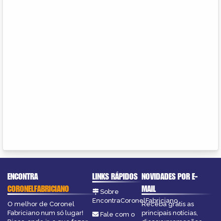
ENCONTRA
LINKS RÁPIDOS
NOVIDADES POR E-
CORONELFABRICIANO
MAIL
Sobre
EncontraCoronelFabriciano
O melhor de Coronel
Receba grátis as
Fabriciano num só lugar!
principais notícias,
Fale com o