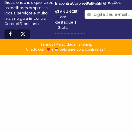
Dicas, onde ir, o que fazer,
dicas e promoções
EncontraCoronelFabriciano
as melhores empresas,
ANUNCIE
:
locais, serviços e muito
Com
mais no guia Encontra
destaque
|
CoronelFabriciano.
Grátis
Termos
|
Privacidade
|
Sitemap
Criado com
e
pelo time do EncontraBrasil