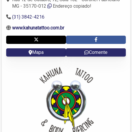
MG - 35170-012
Endereço copiado!
(31) 3842-4216
www.kahunatattoo.com.br
Mapa
Comente