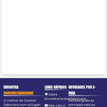
ENCONTRA
LINKS RÁPIDOS
NOVIDADES POR E-
CORONELFABRICIANO
MAIL
Sobre
EncontraCoronelFabriciano
O melhor de Coronel
Receba grátis as
Fabriciano num só lugar!
principais notícias,
Fale com o