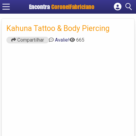
Encontra
CoronelFabriciano
Cadastrar empresa
Fazer login
Kahuna Tattoo & Body Piercing
Criar conta
Compartilhar
Avalie!
665