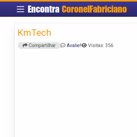
Encontra
CoronelFabriciano
KmTech
Compartilhar
Avalie!
Visitas: 356