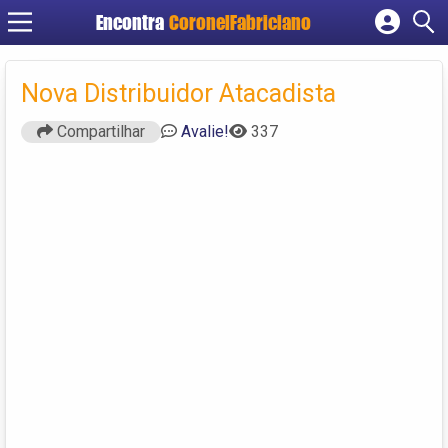
Encontra
CoronelFabriciano
Cadastrar empresa
Fazer login
Nova Distribuidor Atacadista
Criar conta
Compartilhar
Avalie!
337