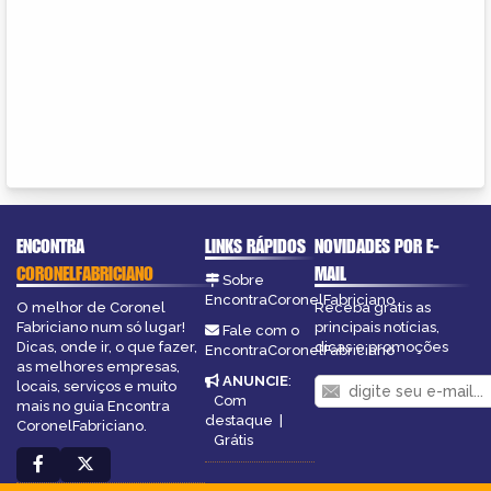
ENCONTRA
LINKS RÁPIDOS
NOVIDADES POR E-
CORONELFABRICIANO
MAIL
Sobre
EncontraCoronelFabriciano
O melhor de Coronel
Receba grátis as
Fabriciano num só lugar!
principais notícias,
Fale com o
Dicas, onde ir, o que fazer,
dicas e promoções
EncontraCoronelFabriciano
as melhores empresas,
ANUNCIE
:
locais, serviços e muito
Com
mais no guia Encontra
destaque
|
CoronelFabriciano.
Grátis