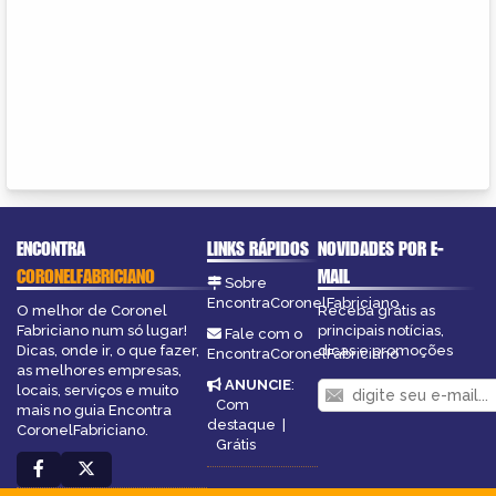
ENCONTRA
LINKS RÁPIDOS
NOVIDADES POR E-
CORONELFABRICIANO
MAIL
Sobre
EncontraCoronelFabriciano
O melhor de Coronel
Receba grátis as
Fabriciano num só lugar!
principais notícias,
Fale com o
Dicas, onde ir, o que fazer,
dicas e promoções
EncontraCoronelFabriciano
as melhores empresas,
ANUNCIE
:
locais, serviços e muito
Com
mais no guia Encontra
destaque
|
CoronelFabriciano.
Grátis