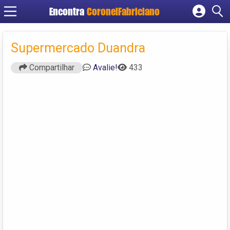
Encontra
CoronelFabriciano
Cadastrar empresa
Fazer login
Supermercado Duandra
Criar conta
Compartilhar
Avalie!
433