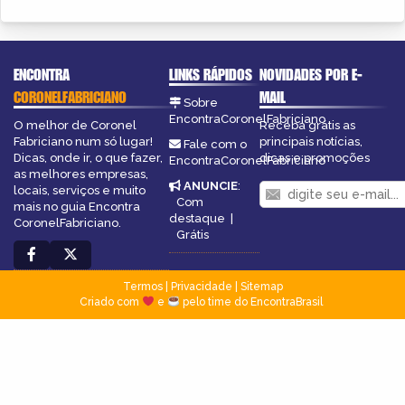
ENCONTRA
LINKS RÁPIDOS
NOVIDADES POR E-
CORONELFABRICIANO
MAIL
Sobre
EncontraCoronelFabriciano
O melhor de Coronel
Receba grátis as
Fabriciano num só lugar!
principais notícias,
Fale com o
Dicas, onde ir, o que fazer,
dicas e promoções
EncontraCoronelFabriciano
as melhores empresas,
ANUNCIE
:
locais, serviços e muito
Com
mais no guia Encontra
destaque
|
CoronelFabriciano.
Grátis
Termos
|
Privacidade
|
Sitemap
Criado com
e
pelo time do EncontraBrasil