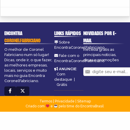
ENCONTRA
LINKS RÁPIDOS
NOVIDADES POR E-
CORONELFABRICIANO
MAIL
Sobre
EncontraCoronelFabriciano
O melhor de Coronel
Receba grátis as
Fabriciano num só lugar!
principais notícias,
Fale com o
Dicas, onde ir, o que fazer,
dicas e promoções
EncontraCoronelFabriciano
as melhores empresas,
ANUNCIE
:
locais, serviços e muito
Com
mais no guia Encontra
destaque
|
CoronelFabriciano.
Grátis
Termos
|
Privacidade
|
Sitemap
Criado com
e
pelo time do EncontraBrasil