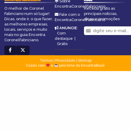
Sobre
EncontraCoronelFabriciano
O melhor de Coronel
Receba grátis as
Fabriciano num só lugar!
principais notícias,
Fale com o
Dicas, onde ir, o que fazer,
dicas e promoções
EncontraCoronelFabriciano
as melhores empresas,
ANUNCIE
:
locais, serviços e muito
Com
mais no guia Encontra
destaque
|
CoronelFabriciano.
Grátis
Termos
|
Privacidade
|
Sitemap
Criado com
e
pelo time do EncontraBrasil