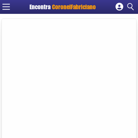
Encontra
CoronelFabriciano
Cadastrar empresa
Fazer login
Criar conta