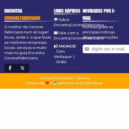
ENCONTRA
LINKS RÁPIDOS
NOVIDADES POR E-
CORONELFABRICIANO
MAIL
Sobre
EncontraCoronelFabriciano
O melhor de Coronel
Receba grátis as
Fabriciano num só lugar!
principais notícias,
Fale com o
Dicas, onde ir, o que fazer,
dicas e promoções
EncontraCoronelFabriciano
as melhores empresas,
ANUNCIE
:
locais, serviços e muito
Com
mais no guia Encontra
destaque
|
CoronelFabriciano.
Grátis
Termos
|
Privacidade
|
Sitemap
Criado com
e
pelo time do EncontraBrasil