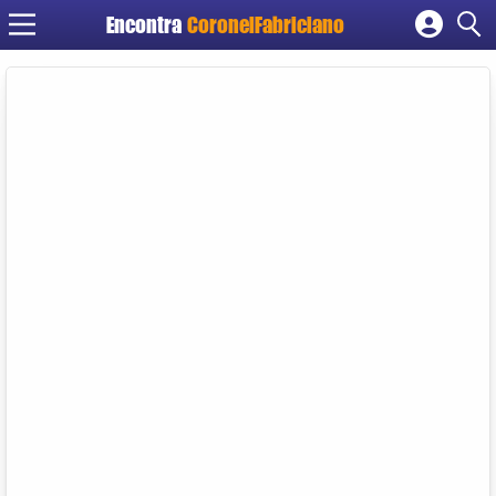
Encontra
CoronelFabriciano
Cadastrar empresa
Fazer login
Criar conta